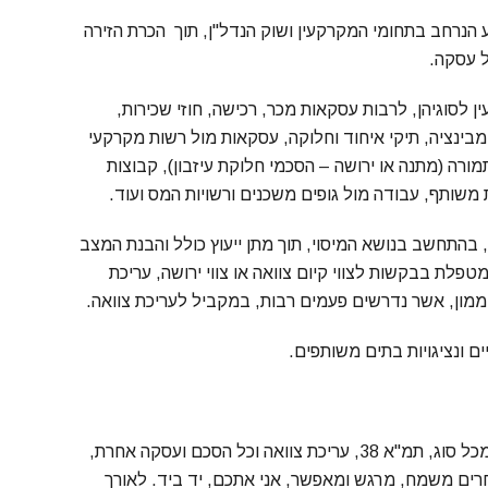
 הנרחב בתחומי המקרקעין ושוק הנדל"ן, תוך הכרת הזירה
ל עסקה.
ן לסוגיהן, לרבות עסקאות מכר, רכישה, חוזי שכירות,
מי קומבינציה, תיקי איחוד וחלוקה, עסקאות מול רשות מקרקעי
רה (מתנה או ירושה – הסכמי חלוקת עיזבון), קבוצות
משותף, עבודה מול גופים משכנים ורשויות המס ועוד.
, בהתחשב בנושא המיסוי, תוך מתן ייעוץ כולל והבנת המצב
טפלת בבקשות לצווי קיום צוואה או צווי ירושה, עריכת
מי ממון, אשר נדרשים פעמים רבות, במקביל לעריכת צוואה.
ם ונציגויות בתים משותפים.
"לאורך המסע של כל עסקה, אם זה מכירת/רכישת דירה או נכס מכל סוג, תמ"א 38, עריכת צוואה וכל הסכם ועסקה אחרת,
חרים משמח, מרגש ומאפשר, אני אתכם, יד ביד. לאורך